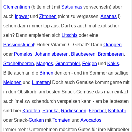
Clementinen
(bitte nicht mit
Satsumas
verwechseln) aber
auch
Ingwer
und
Zitronen
(nicht zu vergessen:
Ananas
!)
sehen darin immer top aus. Darf es auch mal exotischer
sein? Dann empfehlen sich
Litschis
oder eine
Passionsfrucht
! Hoher Vitamin-C-Gehalt? Dann
Orangen
oder
Pomelos
,
Johannisbeeren
,
Blaubeeren
,
Brombeeren
,
Stachelbeeren
,
Mangos
,
Granatapfel
,
Feigen
und
Kakis
.
Bitte auch an die
Birnen
denken - und im Sommer an saftige
Melonen
und
Limetten
! Doch auch Gemüse kommt gerne mit
in den Obstkorb, am besten Snack-Gemüse das man einfach
auch 'mal zwischendurch verspeisen kann - am beliebtesten
sind hier
Karotten
,
Paprika
,
Radieschen
,
Fenchel
,
Kohlrabi
oder Snack-
Gurken
mit
Tomaten
und
Avocados
.
Immer mehr Unternehmen möchten Gutes für ihre Mitarbeiter