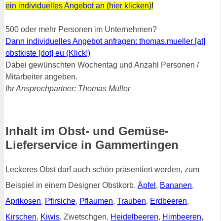
ein individuelles Angebot an (hier klicken)
!
500 oder mehr Personen im Unternehmen?
Dann individuelles Angebot anfragen: thomas.mueller [at]
obstkiste [dot] eu (Klick!)
Dabei gewünschten Wochentag und Anzahl Personen /
Mitarbeiter angeben.
Ihr Ansprechpartner: Thomas Müller
Inhalt im Obst- und Gemüse-
Lieferservice in Gammertingen
Leckeres Obst darf auch schön präsentiert werden, zum
Beispiel in einem Designer Obstkorb.
Äpfel
,
Bananen
,
Aprikosen
,
Pfirsiche
,
Pflaumen
,
Trauben
,
Erdbeeren
,
Kirschen
,
Kiwis
, Zwetschgen,
Heidelbeeren
,
Himbeeren
,